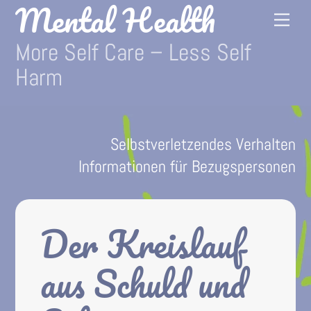
Mental Health
Skip
Me
to
More Self Care – Less Self
content
Harm
Selbstverletzendes Verhalten
Informationen für Bezugspersonen
Der Kreislauf
aus Schuld und